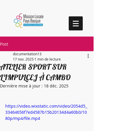
Post
documentation13
17 nov. 2025
1 min de lecture
ATELIER SPORT SUR
L'IMPULCEJ À CAMBO
Dernière mise à jour :
18 déc. 2025
https://video.wixstatic.com/video/2054d5_
33464656f7ed4587b15b20134d4a60b0/10
80p/mp4/file.mp4