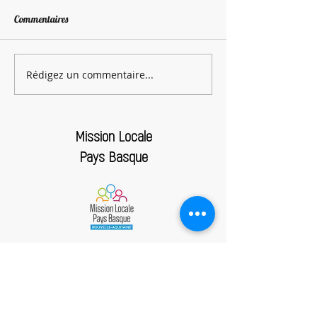
Commentaires
Match de hockey
Rédigez un commentaire...
Atelier biscuits de Noël à
Ustaritz 🎄🍪
Mission Locale
Pays Basque
ACCES INTRANET
Politique de
Mentions