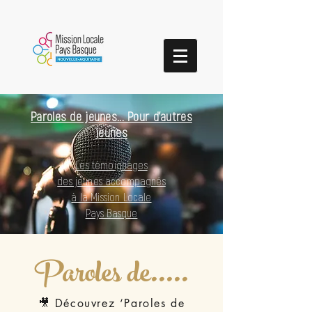
Paroles de jeunes... Pour d'autres
jeunes
Les témoignages
des jeunes accompagnés
à la Mission Locale
Pays Basque
Paroles de.....
🎥 Découvrez ‘Paroles de